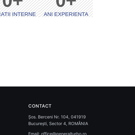
0
+
0
+
ATII INTERNE
ANI EXPERIENTA
CONTACT
Șos. Berceni Nr. 104, 041919
București, Sector 4, ROMÂNIA
Email:
office@generalturbo.ro