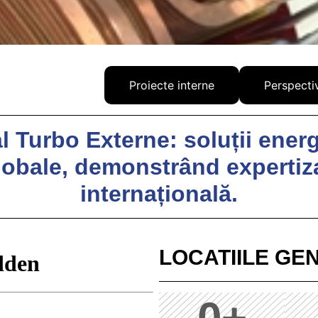
roiecte externe
Proiecte interne
Perspecti
l Turbo Externe: soluții ener
lobale, demonstrând expertiza
internațională.
LOCATIILE GE