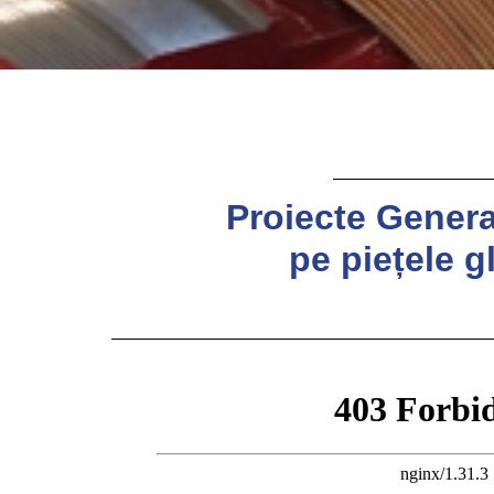
P
Proiecte Genera
pe piețele g