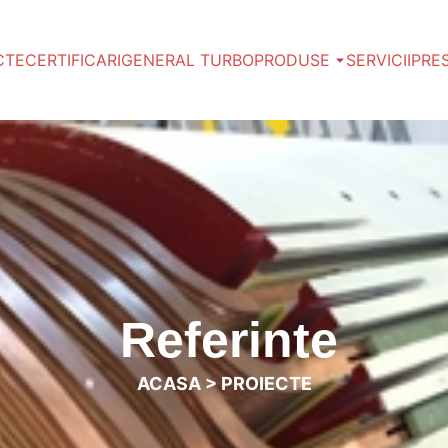
CTE
CERTIFICARI
GENERAL TURBO
PRODUSE
SERVICII
PRE
Referinte
ACASA
>
PROIECTE