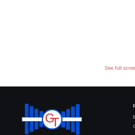
See full scre
E