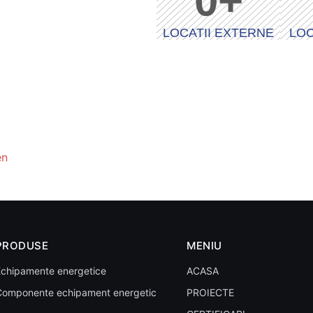
0
+
LOCATII EXTERNE
LOC
en
PRODUSE
MENIU
chipamente energetice
ACASA
Componente echipament energetic
PROIECTE